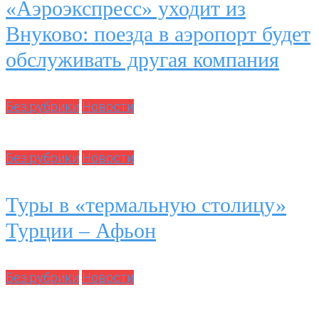
«Аэроэкспресс» уходит из
Внуково: поезда в аэропорт будет
обслуживать другая компания
Без рубрики
Новости
Без рубрики
Новости
Туры в «термальную столицу»
Турции – Афьон
Без рубрики
Новости