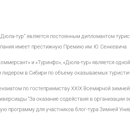
 “Дюла-тур” является постоянным дипломантом турис
мпания имеет престижную Премию им. Ю. Сенкевича.
«Коммерсант» и «Туринфо», «Дюла-тур» является одно
 и лидером в Сибири по объему оказываемых туристич
ензиатом по гостеприимству XXIX Всемирной зимней
иверсиады “За оказание содействия в организации 
ую программу для участников блог-тура Зимней Уни