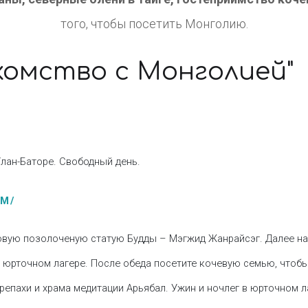
того, чтобы посетить Монголию.
комство с Монголией"
Улан-Баторе. Свободный день.
М/
овую позолоченую статую Будды – Мэгжид Жанрайсэг. Далее на
 в юрточном лагере. После обеда посетите кочевую семью, чтоб
епахи и храма медитации Арьябал. Ужин и ночлег в юрточном л