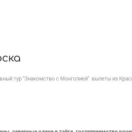
рска
ный тур “Знакомство с Монголией”. вылеты из Крас
аны, северные олени в тайге, гостеприимство коч