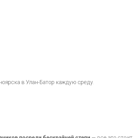
ноярска в Улан-Батор каждую среду.
евников посреди бескрайней степи
— все это стоит