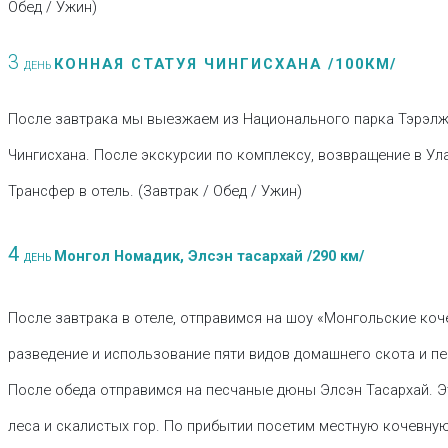
Обед / Ужин)
3
КОННАЯ СТАТУЯ ЧИНГИСХАНА /100КМ/
ДЕНЬ
После завтрака мы выезжаем из Национального парка Тэрэлж
Чингисхана. После экскурсии по комплексу, возвращение в Ул
Трансфер в отель. (Завтрак / Обед / Ужин)
4
Монгол Номадик, Элсэн тасархай /290 км/
ДЕНЬ
После завтрака в отеле, отправимся на шоу «Монгольские коч
разведение и использование пяти видов домашнего скота и пе
После обеда отправимся на песчаные дюны Элсэн Тасархай. Э
леса и скалистых гор. По прибытии посетим местную кочевну