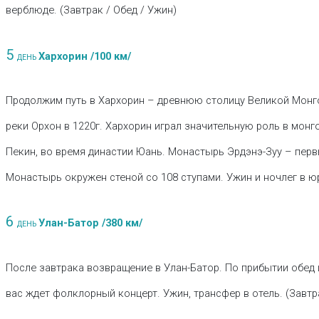
верблюде. (Завтрак / Обед / Ужин)
5
Хархорин /100 км/
ДЕНЬ
Продолжим путь в Хархорин – древнюю столицу Великой Монго
реки Орхон в 1220г. Хархорин играл значительную роль в мон
Пекин, во время династии Юань. Монастырь Эрдэнэ-Зуу – перв
Монастырь окружен стеной со 108 ступами. Ужин и ночлег в юр
6
Улан-Батор /380 км/
ДЕНЬ
После завтрака возвращение в Улан-Батор. По прибытии обед 
вас ждет фолклорный концерт. Ужин, трансфер в отель. (Завтра