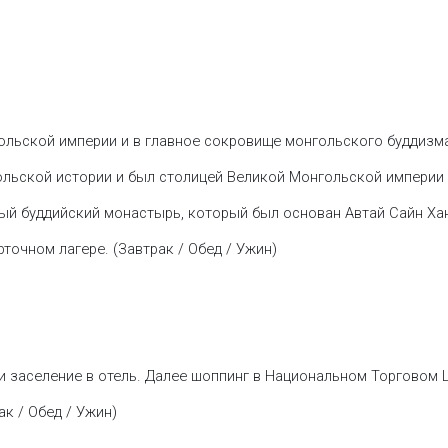
льской империи и в главное сокровище монгольского буддизма
гольской истории и был столицей Великой Монгольской империи д
ый буддийский монастырь, который был основан Автай Сайн Хано
точном лагере. (Завтрак / Обед / Ужин)
и заселение в отель. Далее шоппинг в Национальном Торговом 
к / Обед / Ужин)